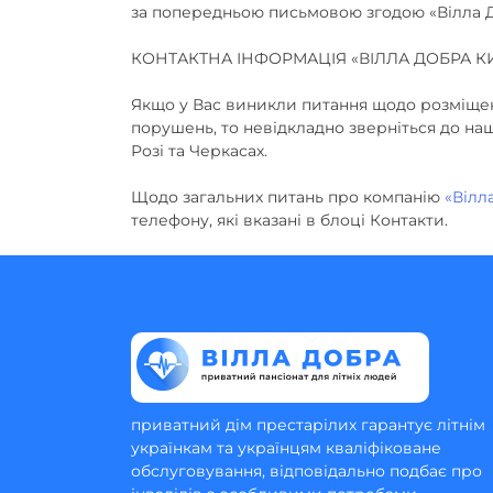
за попередньою письмовою згодою «Вілла Д
КОНТАКТНА ІНФОРМАЦІЯ «ВІЛЛА ДОБРА КИ
Якщо у Вас виникли питання щодо розміщення
порушень, то невідкладно зверніться до на
Розі та Черкасах.
Щодо загальних питань про компанію
«Вілл
телефону, які вказані в блоці Контакти.
приватний дім престарілих гарантує літнім
українкам та українцям кваліфіковане
обслуговування, відповідально подбає про