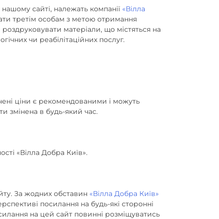
а нашому сайті, належать компанії
«Вілла
вати третім особам з метою отримання
 роздруковувати матеріали, що містяться на
гічних чи реабілітаційних послуг.
ачені ціни є рекомендованими і можуть
ути змінена в будь-який час.
ості «Вілла Добра Київ».
айту. За жодних обставин
«Вілла Добра Київ»
перспективі посилання на будь-які сторонні
посилання на цей сайт повинні розміщуватись