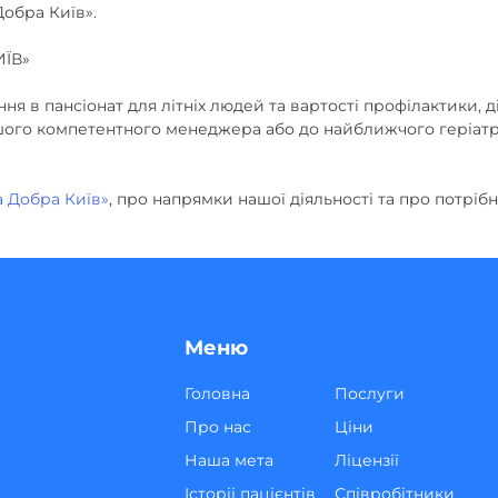
обра Київ».
ЇВ»
 в пансіонат для літніх людей та вартості профілактики, д
шого компетентного менеджера або до найближчого геріатр
а Добра Київ»
, про напрямки нашої діяльності та про потріб
Меню
Головна
Послуги
Про нас
Ціни
Наша мета
Ліцензії
Історіі пацієнтів
Співробітники