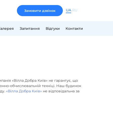
UA
RU
Замовити дзвінок
Галерея
Запитання
Відгуки
Контакти
мпанія «Вілла Добра Київ» не гарантує, що
ронно-обчислювальній техніці. Наш будинок
яду.
«Вілла Добра Київ»
не відповідальна за