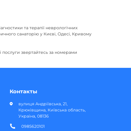
іагностики та терапії неврологічних
ичного санаторію у Києві, Одесі, Кривому
ні послуги звертайтесь за номерами
Контакты
вулиця Андріївська, 21,
Крюківщина, Київська область,
Україна, 08136
0985620101