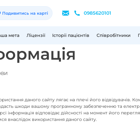
0985620101
Подивитись на карті
аша мета
Ліцензії
Історіі пацієнтів
Співробітники
формація
ОВИ
ористання даного сайту лягає на плечі його відвідувачів. Ко
завдасть шкоди вашому програмному забезпеченню та елект
рсі інформація відповідає дійсності на момент його перегл
ися внаслідок використання даного сайту.