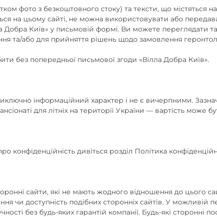
ятком фото з безкоштовного стоку) та тексти, що містяться н
тяться на цьому сайті, не можна використовувати або переда
ла Добра Київ» у письмовій формі. Ви можете переглядати та
ння та/або для прийняття рішень щодо замовлення геронтоло
ти без попередньої письмової згоди «Вілла Добра Київ».
ть виключно інформаційний характер і не є вичерпними. Зазн
пансіонаті для літніх на території України — вартість може б
ро конфіденційність дивіться розділ Політика конфіденційн
торонні сайти, які не мають жодного відношення до цього с
ання чи доступність подібних сторонніх сайтів. У можливій 
чності без будь-яких гарантій компанії. Будь-які сторонні 